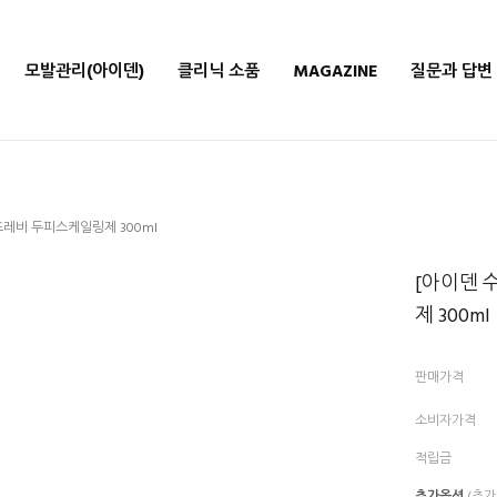
모발관리(아이덴)
클리닉 소품
MAGAZINE
질문과 답변
프레비 두피스케일링제 300ml
[아이덴 
제 300ml
판매가격
소비자가격
적립금