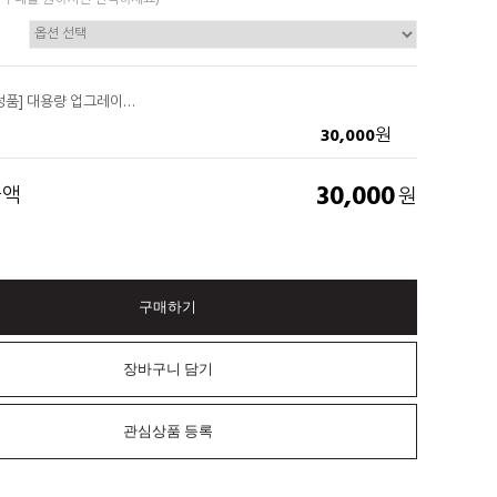
 구매를 원하시면 선택하세요)
[아이덴 수입정품] 대용량 업그레이드 프레비 두피스케일링제 300ml
30,000
원
30,000
금액
원
구매하기
장바구니 담기
관심상품 등록